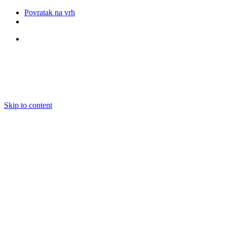
Povratak na vrh
Pratite nas
Skip to content
O nama
Ansambli