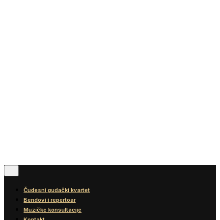
Vesti
Blog
Diskografija
Kontakt
© 2016-2026
Wonder Strings |
All rights reserved
Pratite nas
Čudesni gudački kvartet
Bendovi i repertoar
Muzičke konsultacije
Kontakt