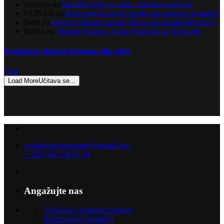
Sloboda
на
Muzičke ideje za mala i intimna venčanja
OLIVER
на
Kako organizovati muziku za poslovne događaje
Deki
на
Odličan plasman pesme Moja bol u finalu Beovizije
ljubisa
на
Wonder Strings i Ivana Vladović na Beoviziji
Proglašene ličnosti životnog stila 2016
Vesti
Load More
Učitava se...
wonderstringsquartet@gmail.com
(+381) 64 154 63 34
Angažujte nas
Venčanja i privatne proslave
Korporativni događaji