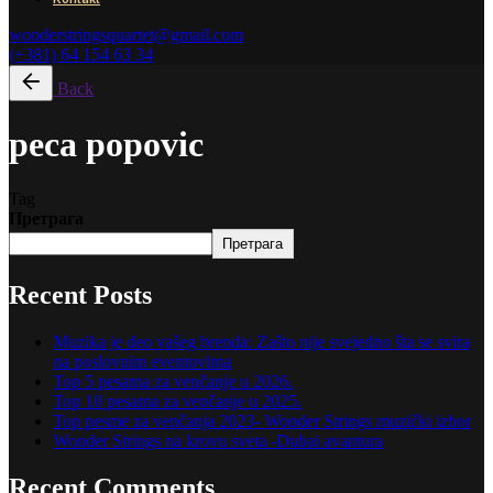
wonderstringsquartet@gmail.com
(+381) 64 154 63 34
Back
peca popovic
Tag
Претрага
Претрага
Recent Posts
Muzika je deo vašeg brenda: Zašto nije svejedno šta se svira
na poslovnim eventovima
Top 5 pesama za venčanje u 2026.
Top 10 pesama za venčanje u 2025.
Top pesme za venčanja 2023- Wonder Strings muzički izbor
Wonder Strings na krovu sveta -Dubai avantura
Recent Comments