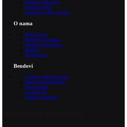
Kulturna dešavanja
Klupske svirke
Koncerti za decu i mlade
O nama
Naši članovi
Bendovi i repertoar
Muzičke konsultacije
Nastupi
Diskografija
Bendovi
Čudesni gudački kvartet
Sastavi sa perkusijama
Duo Wonder
Gudački trio
Sastavi sa gitarom
WONDER STRINGS