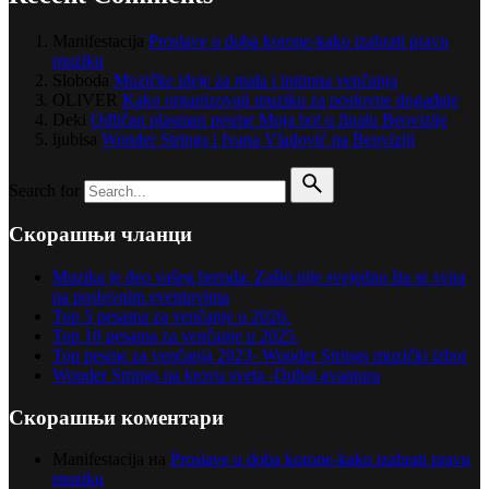
Manifestacija
Proslave u doba korone-kako izabrati pravu
muziku
Sloboda
Muzičke ideje za mala i intimna venčanja
OLIVER
Kako organizovati muziku za poslovne događaje
Deki
Odličan plasman pesme Moja bol u finalu Beovizije
ljubisa
Wonder Strings i Ivana Vladović na Beoviziji
Search for
Скорашњи чланци
Muzika je deo vašeg brenda: Zašto nije svejedno šta se svira
na poslovnim eventovima
Top 5 pesama za venčanje u 2026.
Top 10 pesama za venčanje u 2025.
Top pesme za venčanja 2023- Wonder Strings muzički izbor
Wonder Strings na krovu sveta -Dubai avantura
Скорашњи коментари
Manifestacija
на
Proslave u doba korone-kako izabrati pravu
muziku