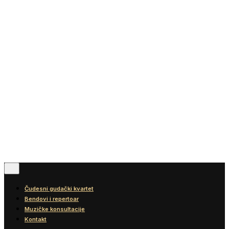
Vesti
Blog
Diskografija
Kontakt
© 2016-2026
Wonder Strings |
All rights reserved
Pratite nas
Čudesni gudački kvartet
Bendovi i repertoar
Muzičke konsultacije
Kontakt