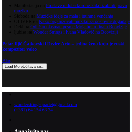
Manifestacija
на
Proslave u doba korone-kako izabrati pravu
muziku
Sloboda
на
Muzičke ideje za mala i intimna venčanja
OLIVER
на
Kako organizovati muziku za poslovne događaje
Deki
на
Odličan plasman pesme Moja bol u finalu Beovizije
ljubisa
на
Wonder Strings i Ivana Vladović na Beoviziji
Petar Iljič Čajkovski i Dezire Arto – jedina žena koju je ruski
kompozitor voleo
Blog
Load More
Učitava se...
wonderstringsquartet@gmail.com
(+381) 64 154 63 34
Angažujte nas