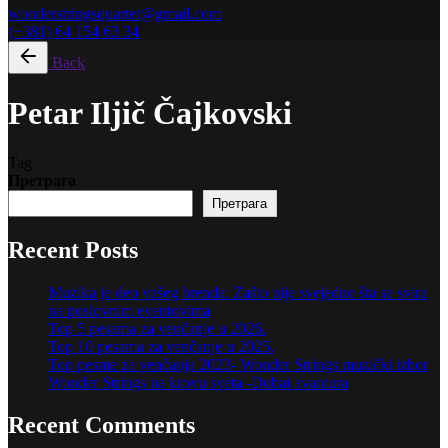
wonderstringsquartet@gmail.com
(+381) 64 154 63 34
Back
Petar Iljič Čajkovski
Tag
Претрага
Претрага
Recent Posts
Muzika je deo vašeg brenda: Zašto nije svejedno šta se svira
na poslovnim eventovima
Top 5 pesama za venčanje u 2026.
Top 10 pesama za venčanje u 2025.
Top pesme za venčanja 2023- Wonder Strings muzički izbor
Wonder Strings na krovu sveta -Dubai avantura
Recent Comments