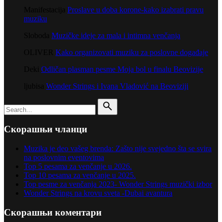
Manifestacija
Proslave u doba korone-kako izabrati pravu
muziku
Sloboda
Muzičke ideje za mala i intimna venčanja
OLIVER
Kako organizovati muziku za poslovne događaje
Deki
Odličan plasman pesme Moja bol u finalu Beovizije
ljubisa
Wonder Strings i Ivana Vladović na Beoviziji
Search
for
Скорашњи чланци
Muzika je deo vašeg brenda: Zašto nije svejedno šta se svira
na poslovnim eventovima
Top 5 pesama za venčanje u 2026.
Top 10 pesama za venčanje u 2025.
Top pesme za venčanja 2023- Wonder Strings muzički izbor
Wonder Strings na krovu sveta -Dubai avantura
Скорашњи коментари