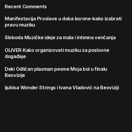
Recent Comments
Manifestacija
Proslave u doba korone-kako izabrati
pravu muziku
Sloboda
Muzičke ideje za mala i intimna venčanja
OLIVER
Kako organizovati muziku za poslovne
događaje
Deki
Odličan plasman pesme Moja bol u finalu
Beovizije
ljubisa
Wonder Strings i Ivana Vladović na Beoviziji