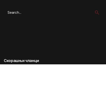
Search
for
Скорашњи чланци
Muzika je deo vašeg brenda: Zašto nije svejedno šta se
svira na poslovnim eventovima
Top 5 pesama za venčanje u 2026.
Top 10 pesama za venčanje u 2025.
Top pesme za venčanja 2023- Wonder Strings muzički
izbor