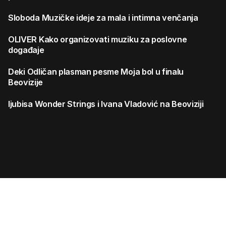
Sloboda
Muzičke ideje za mala i intimna venčanja
OLIVER
Kako organizovati muziku za poslovne
događaje
Deki
Odličan plasman pesme Moja bol u finalu
Beovizije
ljubisa
Wonder Strings i Ivana Vladović na Beoviziji
Search
for