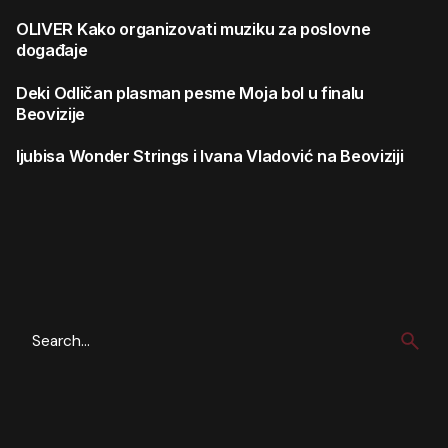
OLIVER
Kako organizovati muziku za poslovne
događaje
Deki
Odličan plasman pesme Moja bol u finalu
Beovizije
ljubisa
Wonder Strings i Ivana Vladović na Beoviziji
Search
for