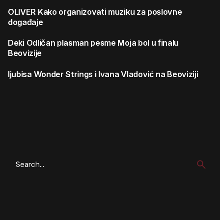
OLIVER
Kako organizovati muziku za poslovne
događaje
Deki
Odličan plasman pesme Moja bol u finalu
Beovizije
ljubisa
Wonder Strings i Ivana Vladović na Beoviziji
Search
for