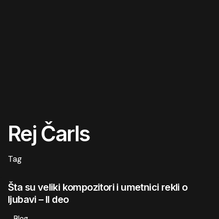
Rej Čarls
Tag
Šta su veliki kompozitori i umetnici rekli o
ljubavi – II deo
Blog