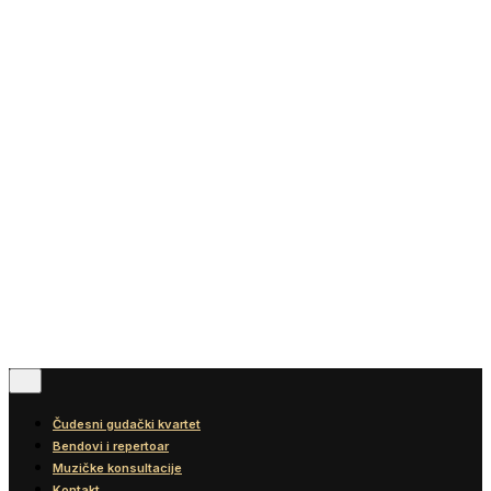
Vesti
Blog
Diskografija
Kontakt
© 2016-2026
Wonder Strings |
All rights reserved
Pratite nas
Čudesni gudački kvartet
Bendovi i repertoar
Muzičke konsultacije
Kontakt