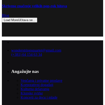
Skriveno značenje velikih pop-rok hitova
Blog
Load More
Učitava se...
wonderstringsquartet@gmail.com
(+381) 64 154 63 34
Angažujte nas
Venčanja i privatne proslave
Korporativni događaji
Kulturna dešavanja
Klupske svirke
Koncerti za decu i mlade