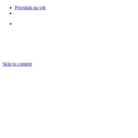
Povratak na vrh
Pratite nas
Skip to content
O nama
Ansambli