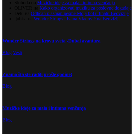
Sloboda
на
Muzičke ideje za mala i intimna venčanja
OLIVER
на
Kako organizovati muziku za poslovne događaje
Deki
на
Odličan plasman pesme Moja bol u finalu Beovizije
ljubisa
на
Wonder Strings i Ivana Vladović na Beoviziji
Wonder Strings na krovu sveta -Dubai avantura
Blog
Vesti
Znamo šta ste radili prošle godine!
Blog
Muzičke ideje za mala i intimna venčanja
Blog