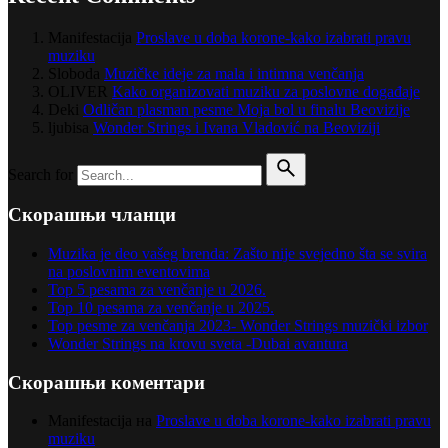
Manifestacija
Proslave u doba korone-kako izabrati pravu
muziku
Sloboda
Muzičke ideje za mala i intimna venčanja
OLIVER
Kako organizovati muziku za poslovne događaje
Deki
Odličan plasman pesme Moja bol u finalu Beovizije
ljubisa
Wonder Strings i Ivana Vladović na Beoviziji
Search for
Скорашњи чланци
Muzika je deo vašeg brenda: Zašto nije svejedno šta se svira
na poslovnim eventovima
Top 5 pesama za venčanje u 2026.
Top 10 pesama za venčanje u 2025.
Top pesme za venčanja 2023- Wonder Strings muzički izbor
Wonder Strings na krovu sveta -Dubai avantura
Скорашњи коментари
Manifestacija
на
Proslave u doba korone-kako izabrati pravu
muziku