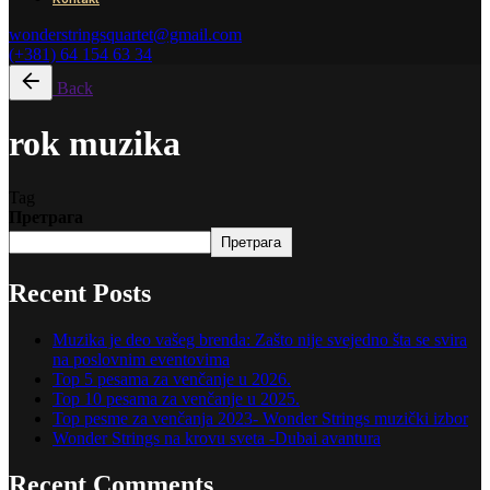
wonderstringsquartet@gmail.com
(+381) 64 154 63 34
Back
rok muzika
Tag
Претрага
Претрага
Recent Posts
Muzika je deo vašeg brenda: Zašto nije svejedno šta se svira
na poslovnim eventovima
Top 5 pesama za venčanje u 2026.
Top 10 pesama za venčanje u 2025.
Top pesme za venčanja 2023- Wonder Strings muzički izbor
Wonder Strings na krovu sveta -Dubai avantura
Recent Comments