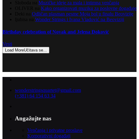
Sloboda
на
Muzičke ideje za mala i intimna venčanja
OLIVER
на
Kako organizovati muziku za poslovne događaje
Deki
на
Odličan plasman pesme Moja bol u finalu Beovizije
ljubisa
на
Wonder Strings i Ivana Vladović na Beoviziji
Birthday celebration of Novak and Jelena Đoković
Vesti
Load More
Učitava se...
wonderstringsquartet@gmail.com
(+381) 64 154 63 34
Angažujte nas
Venčanja i privatne proslave
Korporativni događaji