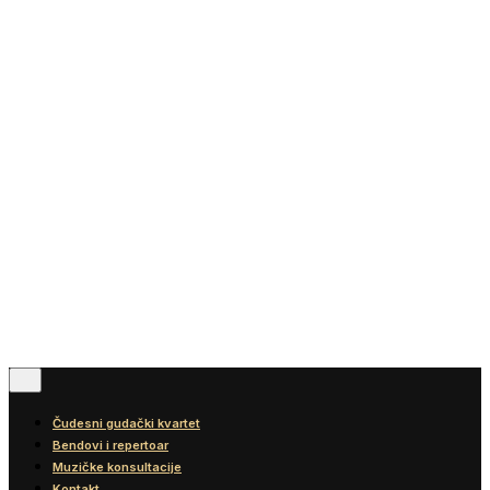
Vesti
Blog
Diskografija
Kontakt
© 2016-2026
Wonder Strings |
All rights reserved
Pratite nas
Čudesni gudački kvartet
Bendovi i repertoar
Muzičke konsultacije
Kontakt