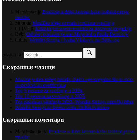
Manifestacija
Proslave u doba korone-kako izabrati pravu
muziku
Sloboda
Muzičke ideje za mala i intimna venčanja
OLIVER
Kako organizovati muziku za poslovne događaje
Deki
Odličan plasman pesme Moja bol u finalu Beovizije
ljubisa
Wonder Strings i Ivana Vladović na Beoviziji
Search for
Скорашњи чланци
Muzika je deo vašeg brenda: Zašto nije svejedno šta se svira
na poslovnim eventovima
Top 5 pesama za venčanje u 2026.
Top 10 pesama za venčanje u 2025.
Top pesme za venčanja 2023- Wonder Strings muzički izbor
Wonder Strings na krovu sveta -Dubai avantura
Скорашњи коментари
Manifestacija
на
Proslave u doba korone-kako izabrati pravu
muziku