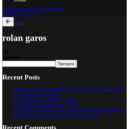
wonderstringsquartet@gmail.com
(+381) 64 154 63 34
Back
rolan garos
Tag
Претрага
Претрага
Recent Posts
Muzika je deo vašeg brenda: Zašto nije svejedno šta se svira
na poslovnim eventovima
Top 5 pesama za venčanje u 2026.
Top 10 pesama za venčanje u 2025.
Top pesme za venčanja 2023- Wonder Strings muzički izbor
Wonder Strings na krovu sveta -Dubai avantura
Recent Comments