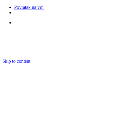
Povratak na vrh
Pratite nas
Skip to content
O nama
Ansambli