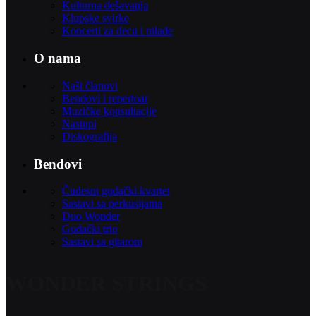
Kulturna dešavanja
Klupske svirke
Koncerti za decu i mlade
O nama
Naši članovi
Bendovi i repertoar
Muzičke konsultacije
Nastupi
Diskografija
Bendovi
Čudesni gudački kvartet
Sastavi sa perkusijama
Duo Wonder
Gudački trio
Sastavi sa gitarom
WONDER STRINGS