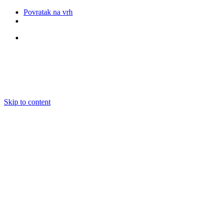
Povratak na vrh
Pratite nas
Skip to content
O nama
Ansambli