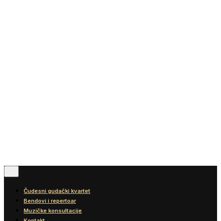
Vesti
Blog
Diskografija
Kontakt
© 2016-2026
Wonder Strings |
All rights reserved
Pratite nas
Čudesni gudački kvartet
Bendovi i repertoar
Muzičke konsultacije
Kontakt