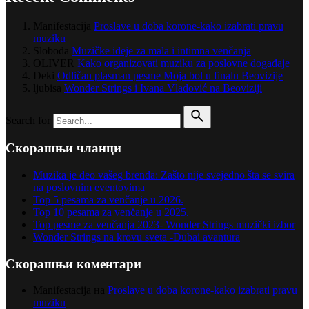
Manifestacija
Proslave u doba korone-kako izabrati pravu
muziku
Sloboda
Muzičke ideje za mala i intimna venčanja
OLIVER
Kako organizovati muziku za poslovne događaje
Deki
Odličan plasman pesme Moja bol u finalu Beovizije
ljubisa
Wonder Strings i Ivana Vladović na Beoviziji
Search for
Скорашњи чланци
Muzika je deo vašeg brenda: Zašto nije svejedno šta se svira
na poslovnim eventovima
Top 5 pesama za venčanje u 2026.
Top 10 pesama za venčanje u 2025.
Top pesme za venčanja 2023- Wonder Strings muzički izbor
Wonder Strings na krovu sveta -Dubai avantura
Скорашњи коментари
Manifestacija
на
Proslave u doba korone-kako izabrati pravu
muziku