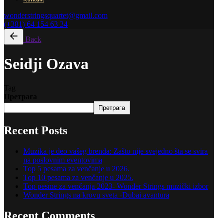
wonderstringsquartet@gmail.com
(+381) 64 154 63 34
Back
Seidji Ozava
Tag
Претрага
Претрага
Recent Posts
Muzika je deo vašeg brenda: Zašto nije svejedno šta se svira
na poslovnim eventovima
Top 5 pesama za venčanje u 2026.
Top 10 pesama za venčanje u 2025.
Top pesme za venčanja 2023- Wonder Strings muzički izbor
Wonder Strings na krovu sveta -Dubai avantura
Recent Comments