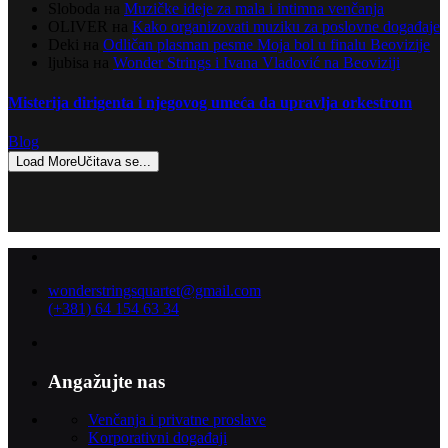
Sloboda
на
Muzičke ideje za mala i intimna venčanja
OLIVER
на
Kako organizovati muziku za poslovne događaje
Deki
на
Odličan plasman pesme Moja bol u finalu Beovizije
ljubisa
на
Wonder Strings i Ivana Vladović na Beoviziji
Misterija dirigenta i njegovog umeća da upravlja orkestrom
Blog
Load More
Učitava se...
wonderstringsquartet@gmail.com
(+381) 64 154 63 34
Angažujte nas
Venčanja i privatne proslave
Korporativni događaji