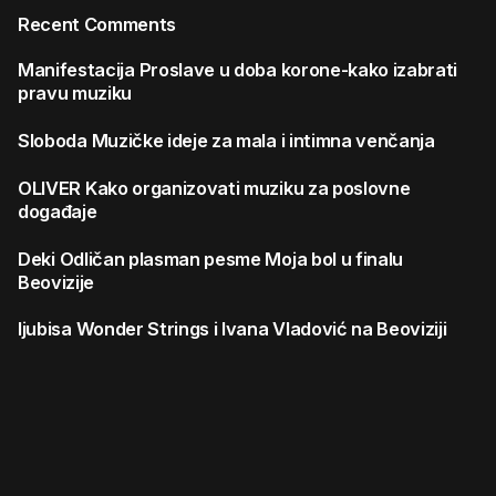
Recent Comments
Manifestacija
Proslave u doba korone-kako izabrati
pravu muziku
Sloboda
Muzičke ideje za mala i intimna venčanja
OLIVER
Kako organizovati muziku za poslovne
događaje
Deki
Odličan plasman pesme Moja bol u finalu
Beovizije
ljubisa
Wonder Strings i Ivana Vladović na Beoviziji