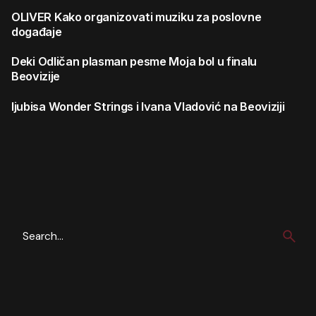
OLIVER
Kako organizovati muziku za poslovne
događaje
Deki
Odličan plasman pesme Moja bol u finalu
Beovizije
ljubisa
Wonder Strings i Ivana Vladović na Beoviziji
Search
for