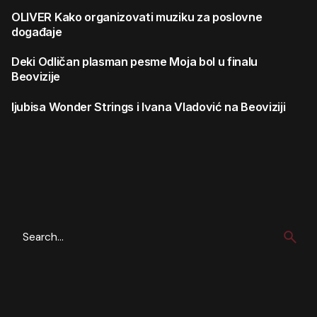
OLIVER
Kako organizovati muziku za poslovne
događaje
Deki
Odličan plasman pesme Moja bol u finalu
Beovizije
ljubisa
Wonder Strings i Ivana Vladović na Beoviziji
Search
for