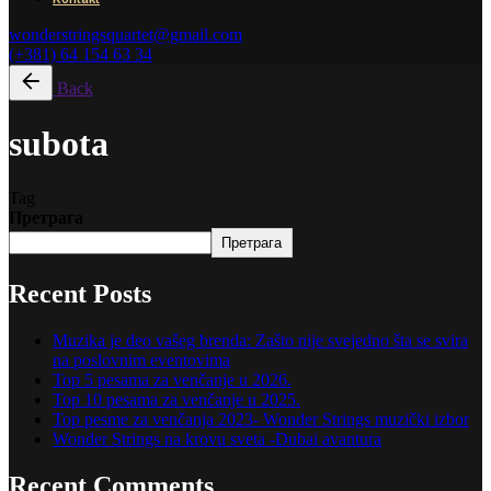
wonderstringsquartet@gmail.com
(+381) 64 154 63 34
Back
subota
Tag
Претрага
Претрага
Recent Posts
Muzika je deo vašeg brenda: Zašto nije svejedno šta se svira
na poslovnim eventovima
Top 5 pesama za venčanje u 2026.
Top 10 pesama za venčanje u 2025.
Top pesme za venčanja 2023- Wonder Strings muzički izbor
Wonder Strings na krovu sveta -Dubai avantura
Recent Comments