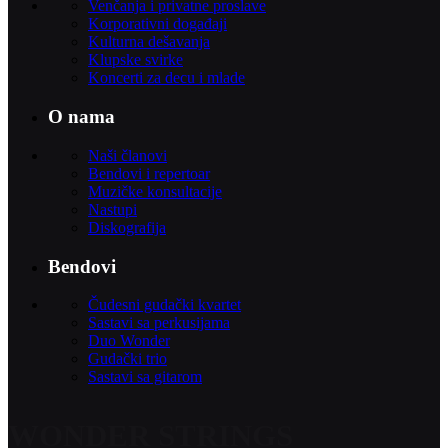
Venčanja i privatne proslave
Korporativni događaji
Kulturna dešavanja
Klupske svirke
Koncerti za decu i mlade
O nama
Naši članovi
Bendovi i repertoar
Muzičke konsultacije
Nastupi
Diskografija
Bendovi
Čudesni gudački kvartet
Sastavi sa perkusijama
Duo Wonder
Gudački trio
Sastavi sa gitarom
WONDER STRINGS