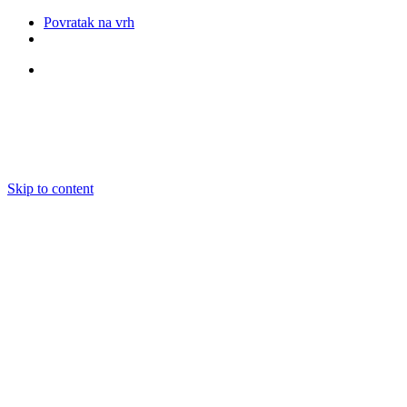
Povratak na vrh
Pratite nas
Skip to content
O nama
Ansambli