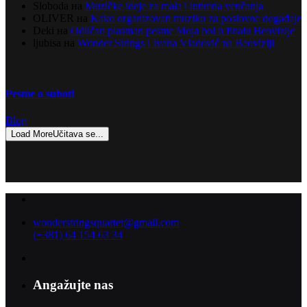
Sloboda
на
Muzičke ideje za mala i intimna venčanja
OLIVER
на
Kako organizovati muziku za poslovne događaje
Deki
на
Odličan plasman pesme Moja bol u finalu Beovizije
ljubisa
на
Wonder Strings i Ivana Vladović na Beoviziji
Pesme o suboti
Blog
Load More
Učitava se...
wonderstringsquartet@gmail.com
(+381) 64 154 63 34
Angažujte nas