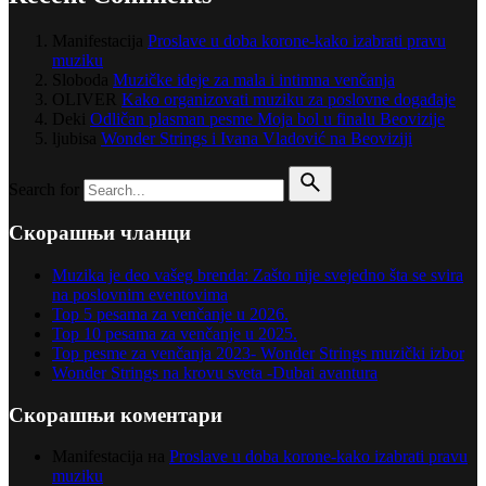
Manifestacija
Proslave u doba korone-kako izabrati pravu
muziku
Sloboda
Muzičke ideje za mala i intimna venčanja
OLIVER
Kako organizovati muziku za poslovne događaje
Deki
Odličan plasman pesme Moja bol u finalu Beovizije
ljubisa
Wonder Strings i Ivana Vladović na Beoviziji
Search for
Скорашњи чланци
Muzika je deo vašeg brenda: Zašto nije svejedno šta se svira
na poslovnim eventovima
Top 5 pesama za venčanje u 2026.
Top 10 pesama za venčanje u 2025.
Top pesme za venčanja 2023- Wonder Strings muzički izbor
Wonder Strings na krovu sveta -Dubai avantura
Скорашњи коментари
Manifestacija
на
Proslave u doba korone-kako izabrati pravu
muziku