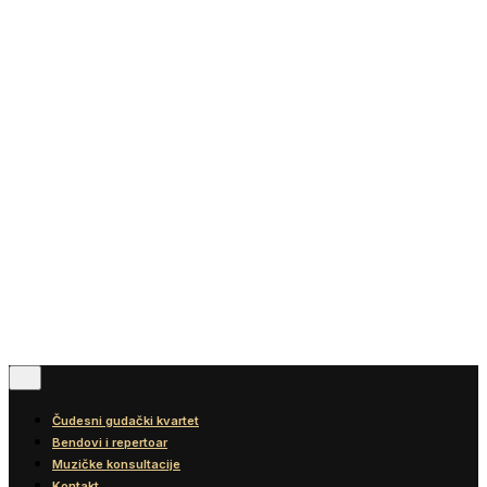
Vesti
Blog
Diskografija
Kontakt
© 2016-2026
Wonder Strings |
All rights reserved
Pratite nas
Čudesni gudački kvartet
Bendovi i repertoar
Muzičke konsultacije
Kontakt