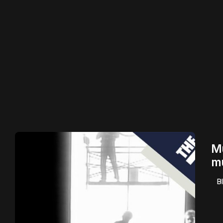
Mu
m
B