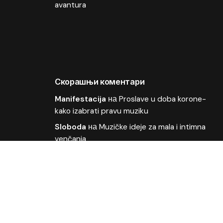
avantura
Скорашњи коментари
Manifestacija
на
Proslave u doba korone-
kako izabrati pravu muziku
Sloboda
на
Muzičke ideje za mala i intimna
venčanja
OLIVER
на
Kako organizovati muziku za
poslovne događaje
Deki
на
Odličan plasman pesme Moja bol u
finalu Beovizije
ljubisa
на
Wonder Strings i Ivana Vladović na
Beoviziji