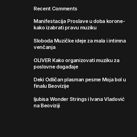
Recent Comments
Manifestacija
Proslave u doba korone-
kako izabrati pravu muziku
Sloboda
Muzičke ideje za mala i intimna
venčanja
OLIVER
Kako organizovati muziku za
poslovne događaje
Deki
Odličan plasman pesme Moja bol u
finalu Beovizije
ljubisa
Wonder Strings i Ivana Vladović
na Beoviziji