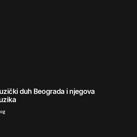
zički duh Beograda i njegova
uzika
log