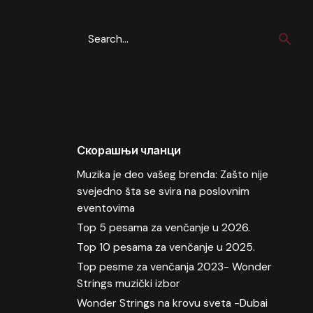
Search
for
Скорашњи чланци
Muzika je deo vašeg brenda: Zašto nije
svejedno šta se svira na poslovnim
eventovima
Top 5 pesama za venčanje u 2026.
Top 10 pesama za venčanje u 2025.
Top pesme za venčanja 2023- Wonder
Strings muzički izbor
Wonder Strings na krovu sveta -Dubai