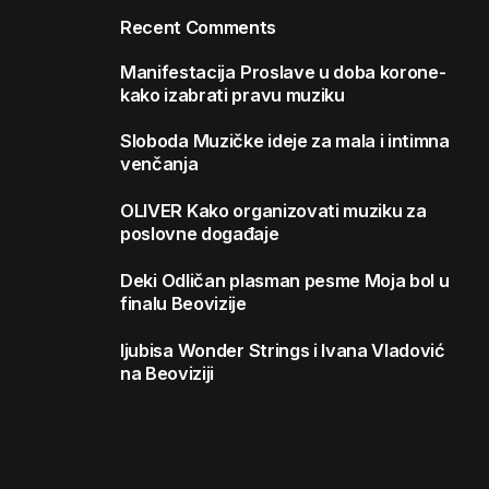
Recent Comments
Manifestacija
Proslave u doba korone-
kako izabrati pravu muziku
Sloboda
Muzičke ideje za mala i intimna
venčanja
OLIVER
Kako organizovati muziku za
poslovne događaje
Deki
Odličan plasman pesme Moja bol u
finalu Beovizije
ljubisa
Wonder Strings i Ivana Vladović
na Beoviziji