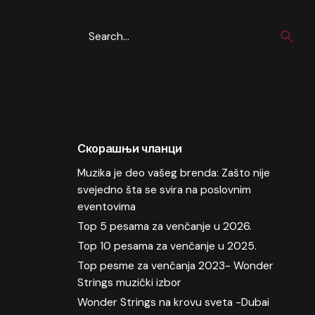
S
e
a
r
c
h
f
o
Скорашњи чланци
r
Muzika je deo vašeg brenda: Zašto nije
svejedno šta se svira na poslovnim
eventovima
Top 5 pesama za venčanje u 2026.
Top 10 pesama za venčanje u 2025.
Top pesme za venčanja 2023- Wonder
Strings muzički izbor
Wonder Strings na krovu sveta -Dubai