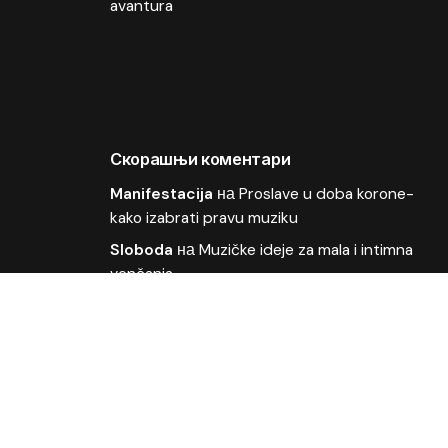
avantura
Скорашњи коментари
Manifestacija
на
Proslave u doba korone-
kako izabrati pravu muziku
Sloboda
на
Muzičke ideje za mala i intimna
venčanja
OLIVER
на
Kako organizovati muziku za
poslovne događaje
Deki
на
Odličan plasman pesme Moja bol u
finalu Beovizije
ljubisa
на
Wonder Strings i Ivana Vladović na
Beoviziji