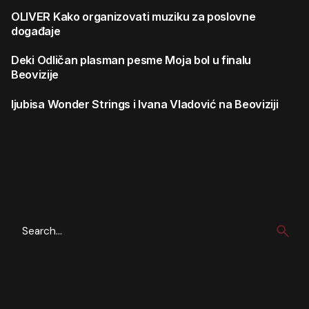
OLIVER
Kako organizovati muziku za poslovne
događaje
Deki
Odličan plasman pesme Moja bol u finalu
Beovizije
ljubisa
Wonder Strings i Ivana Vladović na Beoviziji
Search
for