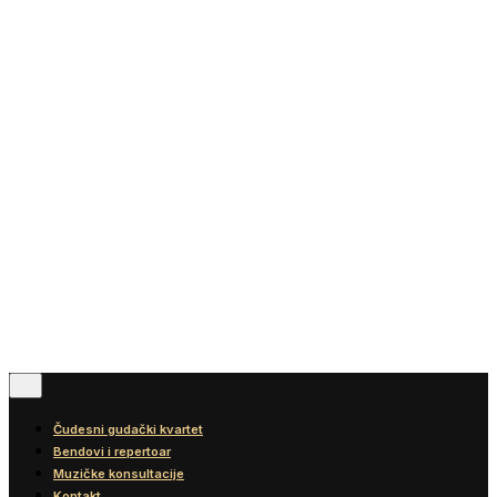
Vesti
Blog
Diskografija
Kontakt
© 2016-2026
Wonder Strings |
All rights reserved
Pratite nas
Čudesni gudački kvartet
Bendovi i repertoar
Muzičke konsultacije
Kontakt