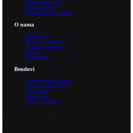
Kulturna dešavanja
Klupske svirke
Koncerti za decu i mlade
O nama
Naši članovi
Bendovi i repertoar
Muzičke konsultacije
Nastupi
Diskografija
Bendovi
Čudesni gudački kvartet
Sastavi sa perkusijama
Duo Wonder
Gudački trio
Sastavi sa gitarom
WONDER STRINGS