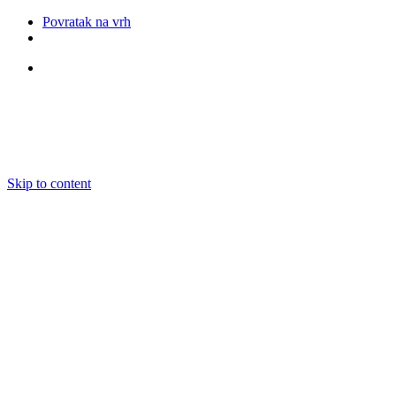
Povratak na vrh
Pratite nas
Skip to content
O nama
Ansambli