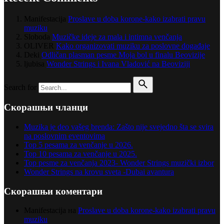
Manifestacija
Proslave u doba korone-kako izabrati pravu
muziku
Sloboda
Muzičke ideje za mala i intimna venčanja
OLIVER
Kako organizovati muziku za poslovne događaje
Deki
Odličan plasman pesme Moja bol u finalu Beovizije
ljubisa
Wonder Strings i Ivana Vladović na Beoviziji
Search for
Скорашњи чланци
Muzika je deo vašeg brenda: Zašto nije svejedno šta se svira
na poslovnim eventovima
Top 5 pesama za venčanje u 2026.
Top 10 pesama za venčanje u 2025.
Top pesme za venčanja 2023- Wonder Strings muzički izbor
Wonder Strings na krovu sveta -Dubai avantura
Скорашњи коментари
Manifestacija
на
Proslave u doba korone-kako izabrati pravu
muziku