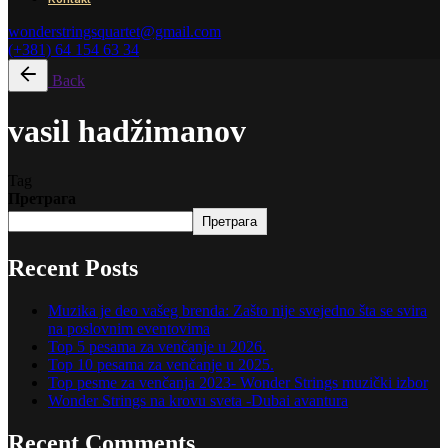
wonderstringsquartet@gmail.com
(+381) 64 154 63 34
Back
vasil hadžimanov
Tag
Претрага
Претрага
Recent Posts
Muzika je deo vašeg brenda: Zašto nije svejedno šta se svira
na poslovnim eventovima
Top 5 pesama za venčanje u 2026.
Top 10 pesama za venčanje u 2025.
Top pesme za venčanja 2023- Wonder Strings muzički izbor
Wonder Strings na krovu sveta -Dubai avantura
Recent Comments