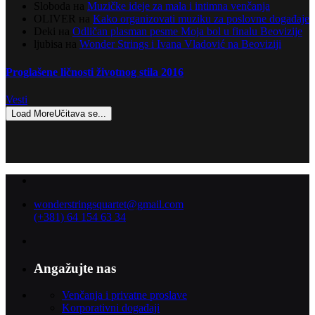
Sloboda
на
Muzičke ideje za mala i intimna venčanja
OLIVER
на
Kako organizovati muziku za poslovne događaje
Deki
на
Odličan plasman pesme Moja bol u finalu Beovizije
ljubisa
на
Wonder Strings i Ivana Vladović na Beoviziji
Proglašene ličnosti životnog stila 2016
Vesti
Load More
Učitava se...
wonderstringsquartet@gmail.com
(+381) 64 154 63 34
Angažujte nas
Venčanja i privatne proslave
Korporativni događaji