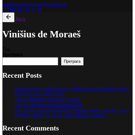
wonderstringsquartet@gmail.com
(+381) 64 154 63 34
Back
Vinišius de Moraeš
Tag
Претрага
Претрага
Recent Posts
Muzika je deo vašeg brenda: Zašto nije svejedno šta se svira
na poslovnim eventovima
Top 5 pesama za venčanje u 2026.
Top 10 pesama za venčanje u 2025.
Top pesme za venčanja 2023- Wonder Strings muzički izbor
Wonder Strings na krovu sveta -Dubai avantura
Recent Comments