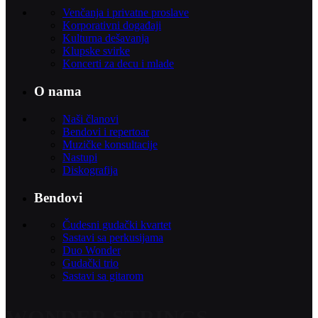
Venčanja i privatne proslave
Korporativni događaji
Kulturna dešavanja
Klupske svirke
Koncerti za decu i mlade
O nama
Naši članovi
Bendovi i repertoar
Muzičke konsultacije
Nastupi
Diskografija
Bendovi
Čudesni gudački kvartet
Sastavi sa perkusijama
Duo Wonder
Gudački trio
Sastavi sa gitarom
WONDER STRINGS