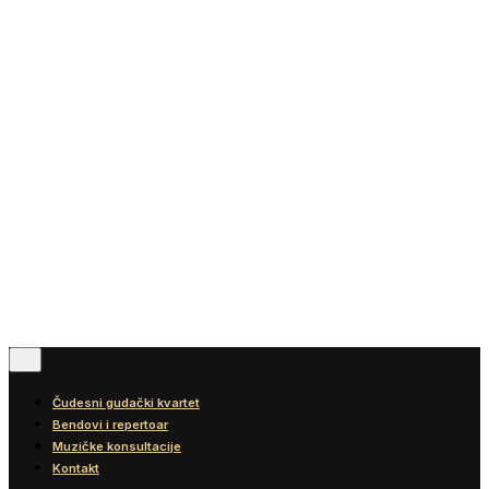
Vesti
Blog
Diskografija
Kontakt
© 2016-2026
Wonder Strings |
All rights reserved
Pratite nas
Čudesni gudački kvartet
Bendovi i repertoar
Muzičke konsultacije
Kontakt