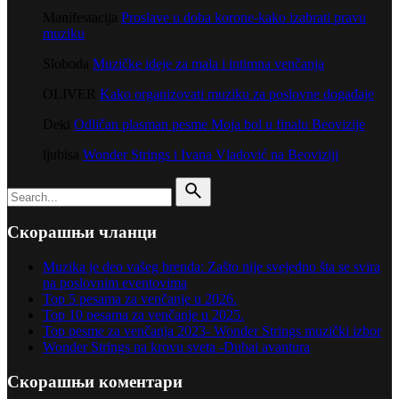
Manifestacija
Proslave u doba korone-kako izabrati pravu
muziku
Sloboda
Muzičke ideje za mala i intimna venčanja
OLIVER
Kako organizovati muziku za poslovne događaje
Deki
Odličan plasman pesme Moja bol u finalu Beovizije
ljubisa
Wonder Strings i Ivana Vladović na Beoviziji
Search
for
Скорашњи чланци
Muzika je deo vašeg brenda: Zašto nije svejedno šta se svira
na poslovnim eventovima
Top 5 pesama za venčanje u 2026.
Top 10 pesama za venčanje u 2025.
Top pesme za venčanja 2023- Wonder Strings muzički izbor
Wonder Strings na krovu sveta -Dubai avantura
Скорашњи коментари