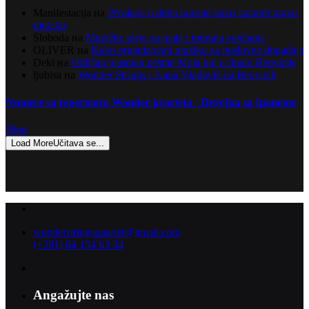
Manifestacija
на
Proslave u doba korone-kako izabrati pravu
muziku
Sloboda
на
Muzičke ideje za mala i intimna venčanja
OLIVER
на
Kako organizovati muziku za poslovne događaje
Deki
на
Odličan plasman pesme Moja bol u finalu Beovizije
ljubisa
на
Wonder Strings i Ivana Vladović na Beoviziji
Numere sa repertoara Wonder kvarteta - Devojka sa Ipaneme
Blog
Load More
Učitava se...
wonderstringsquartet@gmail.com
(+381) 64 154 63 34
Angažujte nas