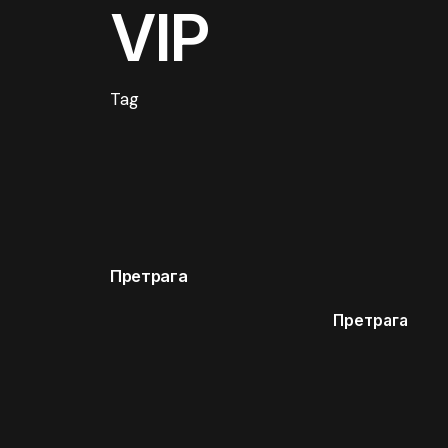
VIP
Tag
Претрага
Претрага