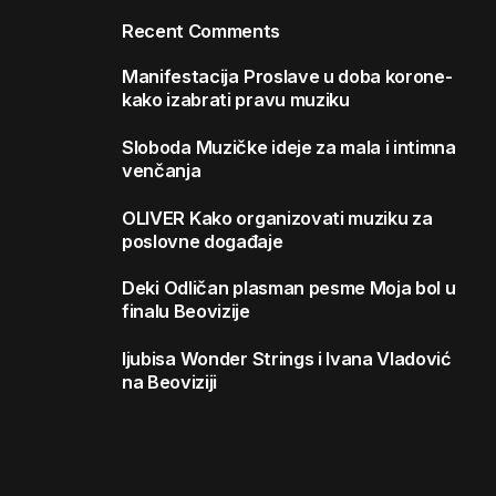
Recent Comments
Manifestacija
Proslave u doba korone-
kako izabrati pravu muziku
Sloboda
Muzičke ideje za mala i intimna
venčanja
OLIVER
Kako organizovati muziku za
poslovne događaje
Deki
Odličan plasman pesme Moja bol u
finalu Beovizije
ljubisa
Wonder Strings i Ivana Vladović
na Beoviziji