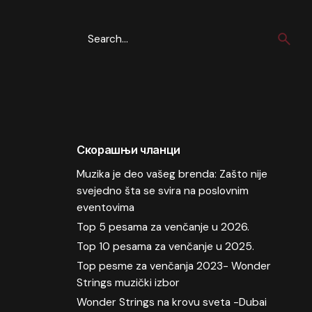
Search
for
Скорашњи чланци
Muzika je deo vašeg brenda: Zašto nije
svejedno šta se svira na poslovnim
eventovima
Top 5 pesama za venčanje u 2026.
Top 10 pesama za venčanje u 2025.
Top pesme za venčanja 2023- Wonder
Strings muzički izbor
Wonder Strings na krovu sveta -Dubai