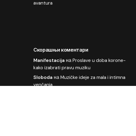
avantura
Скорашњи коментари
Manifestacija
на
Proslave u doba korone-
kako izabrati pravu muziku
Sloboda
на
Muzičke ideje za mala i intimna
venčanja
OLIVER
на
Kako organizovati muziku za
poslovne događaje
Deki
на
Odličan plasman pesme Moja bol u
finalu Beovizije
ljubisa
на
Wonder Strings i Ivana Vladović na
Beoviziji