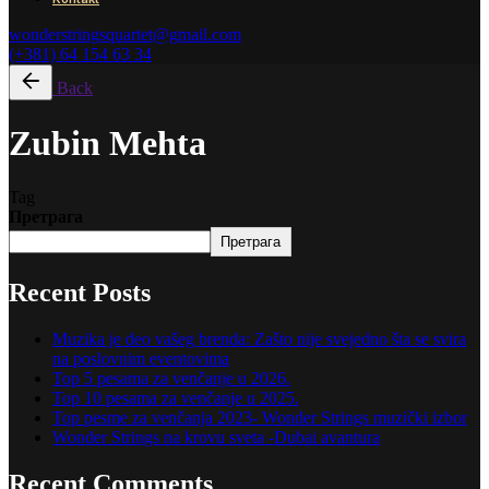
wonderstringsquartet@gmail.com
(+381) 64 154 63 34
Back
Zubin Mehta
Tag
Претрага
Претрага
Recent Posts
Muzika je deo vašeg brenda: Zašto nije svejedno šta se svira
na poslovnim eventovima
Top 5 pesama za venčanje u 2026.
Top 10 pesama za venčanje u 2025.
Top pesme za venčanja 2023- Wonder Strings muzički izbor
Wonder Strings na krovu sveta -Dubai avantura
Recent Comments