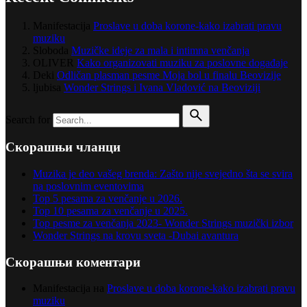
Manifestacija
Proslave u doba korone-kako izabrati pravu
muziku
Sloboda
Muzičke ideje za mala i intimna venčanja
OLIVER
Kako organizovati muziku za poslovne događaje
Deki
Odličan plasman pesme Moja bol u finalu Beovizije
ljubisa
Wonder Strings i Ivana Vladović na Beoviziji
Search for
Скорашњи чланци
Muzika je deo vašeg brenda: Zašto nije svejedno šta se svira
na poslovnim eventovima
Top 5 pesama za venčanje u 2026.
Top 10 pesama za venčanje u 2025.
Top pesme za venčanja 2023- Wonder Strings muzički izbor
Wonder Strings na krovu sveta -Dubai avantura
Скорашњи коментари
Manifestacija
на
Proslave u doba korone-kako izabrati pravu
muziku