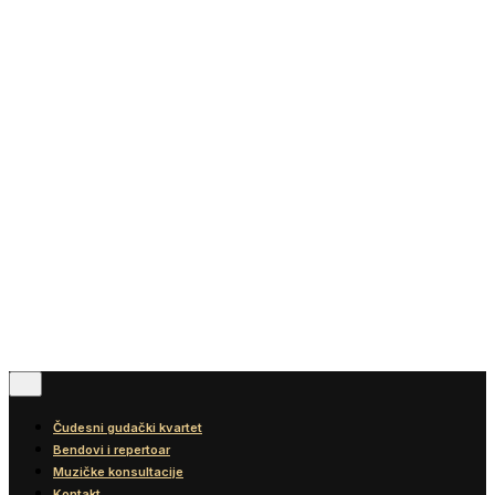
Vesti
Blog
Diskografija
Kontakt
© 2016-2026
Wonder Strings |
All rights reserved
Pratite nas
Čudesni gudački kvartet
Bendovi i repertoar
Muzičke konsultacije
Kontakt