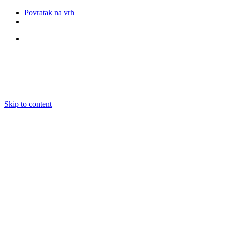
Povratak na vrh
Pratite nas
Skip to content
O nama
Ansambli