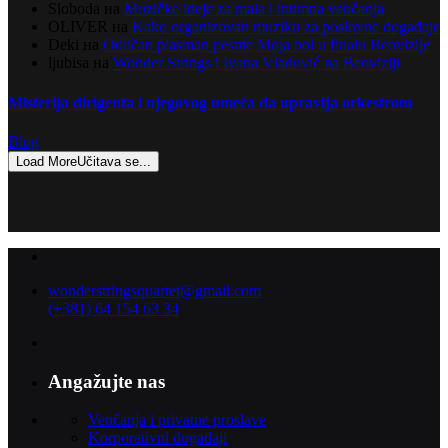
Sloboda
на
Muzičke ideje za mala i intimna venčanja
OLIVER
на
Kako organizovati muziku za poslovne događaje
Deki
на
Odličan plasman pesme Moja bol u finalu Beovizije
ljubisa
на
Wonder Strings i Ivana Vladović na Beoviziji
Misterija dirigenta i njegovog umeća da upravlja orkestrom
Blog
Load More
Učitava se...
wonderstringsquartet@gmail.com
(+381) 64 154 63 34
Angažujte nas
Venčanja i privatne proslave
Korporativni događaji