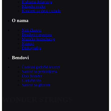
Kulturna dešavanja
Klupske svirke
Koncerti za decu i mlade
O nama
Naši članovi
Bendovi i repertoar
Muzičke konsultacije
Nastupi
Diskografija
Bendovi
Čudesni gudački kvartet
Sastavi sa perkusijama
Duo Wonder
Gudački trio
Sastavi sa gitarom
WONDER STRINGS