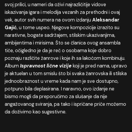
svoj prilici, u nameri da oživi najrazličitije vidove
iskazivanja igara i melodija vezanih za prethodni i ovaj
vek, autor svih numera na ovom izdanju
Aleksandar
Gajić
, u tome uspeo. Njegove kompozicije izrazito su
narativne, bogate sadržajem, stilskim ukazivanjima,
ambijentima i mirisima. Što se članica ovog ansambla
tiče, očigledno je da je reč o osobama koje dobro
poznaju različite žanrove i koje ih sa lakoćom kombinuju.
Album
Ispravnost
li
č
ne
vizije
koji je pred nama, upravo
je aktuelan u tom smislu što bi svaka žanrovska ili stilska
jednoobraznost u vreme kada nam je sve dostupno,
potpuno bila deplasirana. I naravno, ovo izdanje ne
bismo mogli da preporučimo za slušanje da nije
angažovanog sviranja, pa tako i ispričane priče možemo
da doživimo kao sugestivne.