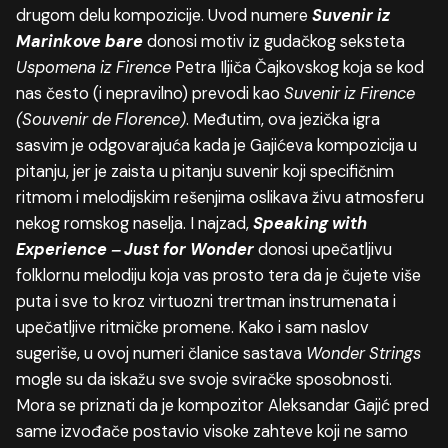
drugom delu kompozicije. Uvod numere
Suvenir
iz
Marinkove
bare
donosi motiv iz gudačkog seksteta
Uspomena
iz
Firence
Petra Iljiča Čajkovskog koja se kod
nas često (i nepravilno) prevodi kao
Suvenir
iz
Firence
(
Souvenir
de
Florence
)
. Međutim, ova jezička igra
sasvim je odgovarajuća kada je Gajićeva kompozicija u
pitanju, jer je zaista u pitanju suvenir koji specifičnim
ritmom i melodijskim rešenjima oslikava živu atmosferu
nekog romskog naselja. I najzad,
Speaking
with
Experience
‒
Just
for
Wonder
donosi upečatljivu
folklornu melodiju koja vas prosto tera da je čujete više
puta i sve to kroz virtuozni trertman instrumenata i
upečatljive ritmičke promene. Kako i sam naslov
sugeriše, u ovoj numeri članice sastava
Wonder
Strings
mogle su da iskažu sve svoje sviračke sposobnosti.
Mora se priznati da je kompozitor Aleksandar Gajić pred
same izvođače postavio visoke zahteve koji ne samo