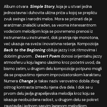
Album otvara
Simple
Story
, koja je u stvari jedna
jednostavna i duhovita ulična priča u kojoj se prepliću
zvuk swinga i narodni melos. Mora se priznati da je
aranžman znalački urađen, sa veoma interesantnom
vodećom melodijom koja se povremeno prenosi iz
instrumenta u instrument, dok pratnja nije monotona,
već ukazuje na sveža i inovativna rešenja. Kompozicija
Back to the Beginning
obiluje jazzy i rok ritmovima i
dobrim gruvom .
Desert
Poem
donosi orijentalnu jazzy
atmosferu u koju lagano ulazimo kroz početni uvod, da
bismo zatim, u drugom delu kompozicije potpuno mogli
da se prepustimo njenom improvizatorskom karakteru.
Numera
Change
je takav naziv verovatno dobila zbog
oštrog kontrasta između njena dva dela. I dok se u
prvom delu javlja grapelijevska melodija kroz koju se
iskazuje neobuzdana radost, u drugom delu se pokret
zaustavlja i jednom sasvim laganom melodijom,