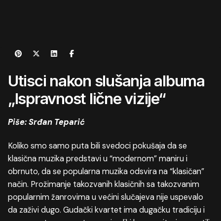
Utisci nakon slušanja albuma
„Ispravnost lične vizije“
Piše: Srđan Teparić
Koliko smo samo puta bili svedoci pokušaja da se
klasična muzika predstavi u “modernom” maniru i
obrnuto, da se popularna muzika odsvira na “klasičan”
način. Prožimanje takozvanih klasičnih sa takozvanim
popularnim žanrovima u većini slučajeva nije uspevalo
da zaživi dugo. Gudački kvartet ima dugačku tradiciju i