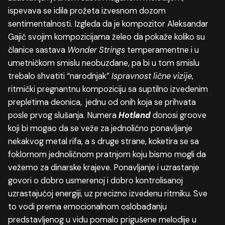
ispevava se idila prožeta izvesnom dozom
sentimentalnosti. Izgleda da je kompozitor Aleksandar
Gajić svojim kompozicijama želeo da pokaže koliko su
članice sastava
Wonder
Strings
temperamentne i u
umetničkom smislu neobuzdane, pa bi u tom smislu
trebalo shvatiti “narodnjak”
Ispravnost
li
č
ne
vizije
,
ritmički pregnantnu kompoziciju sa suptilno izvedenim
prepletima deonica, jednu od onih koja se prihvata
posle prvog slušanja. Numera
Hotland
donosi groove
koji bi mogao da se veže za jednolično ponavljanje
nekakvog metal rifa, a s druge strane, koketira se sa
foklornom jednoličnom pratnjom koju bismo mogli da
vežemo za dinarske krajeve. Ponavljanje i uzrastanje
govori o dobro usmerenoj i dobro kontrolisanoj
uzrastajućoj energiji, uz precizno izvedenu ritmiku. Sve
to vodi prema emocionalnom oslobađanju
predstavljenog u vidu pomalo prigušene melodije u