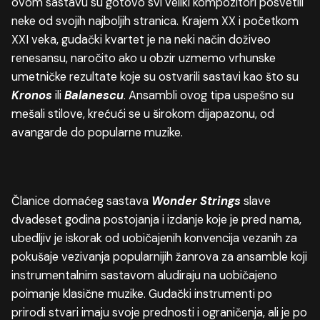
ovom sastavu su gotovo svi veliki kompozitori posvetili
neke od svojih najboljih stranica. Krajem XX i početkom
XXI veka, gudački kvartet je na neki način doživeo
renesansu, naročito ako u obzir uzmemo vrhunske
umetničke rezultate koje su ostvarili sastavi kao što su
Kronos
ili
Balanescu
. Ansambli ovog tipa uspešno su
mešali stilove, krećući se u širokom dijapazonu, od
avangarde do popularne muzike.
Članice domaćeg sastava
Wonder
Strings
slave
dvadeset godina postojanja i izdanje koje je pred nama,
ubedljiv je iskorak od uobičajenih konvencija vezanih za
pokušaje vezivanja popularnijih žanrova za ansamble koji
instrumentalnim sastavom aludiraju na uobičajeno
poimanje klasične muzike. Gudački instrumenti po
prirodi stvari imaju svoje prednosti i ograničenja, ali je po