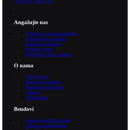
(+381) 64 154 63 34
Angažujte nas
Venčanja i privatne proslave
Korporativni događaji
Kulturna dešavanja
Klupske svirke
Koncerti za decu i mlade
O nama
Naši članovi
Bendovi i repertoar
Muzičke konsultacije
Nastupi
Diskografija
Bendovi
Čudesni gudački kvartet
Sastavi sa perkusijama