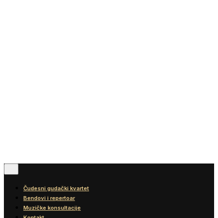
Vesti
Blog
Diskografija
Kontakt
© 2016-2026
Wonder Strings |
All rights reserved
Pratite nas
Čudesni gudački kvartet
Bendovi i repertoar
Muzičke konsultacije
Kontakt