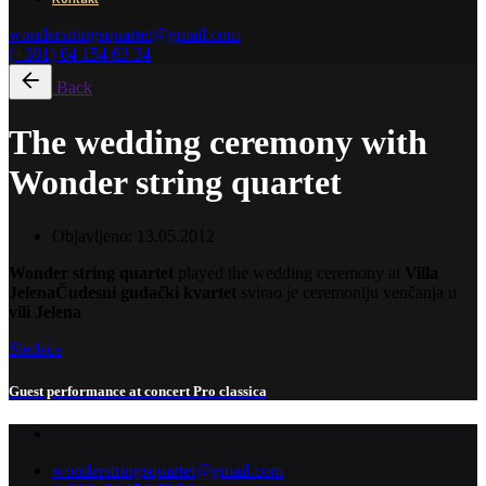
wonderstringsquartet@gmail.com
(+381) 64 154 63 34
Back
The wedding ceremony with
Wonder string quartet
Objavljeno:
13.05.2012
Wonder string quartet
played the wedding ceremony at
Villa
Jelena
Čudesni gudački kvartet
svirao je ceremoniju venčanja u
vili Jelena
Sledeće
Guest performance at concert Pro classica
wonderstringsquartet@gmail.com