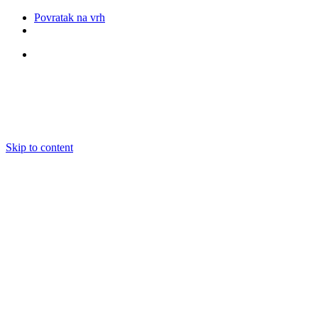
Povratak na vrh
Pratite nas
Skip to content
O nama
Ansambli