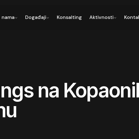
 nama
Događaji
Konsalting
Aktivnosti
Konta
ings na Kopaoni
mu