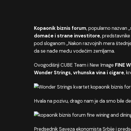
Kopaonik biznis forum
, popularno nazvan „
domaće i strane investitore
, predstavnike
pod sloganom „Nakon razvojnih mera štednje“
da se nađe među vodećim zemljama.
Ovogodišnji CUBE Team i New Image
FINE W
Wonder Strings, vrhunska vina i cigare
, k
Hvala na pozivu, drago nam je da smo bile d
Predsednik Saveza ekonomista Srbije i preds