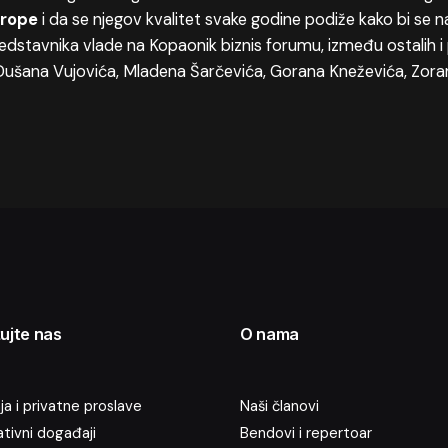
vrope
i da se njegov kvalitet svake godine podiže kako bi se n
predstavnika vlade na Kopaonik biznis forumu, između ostalih 
 Dušana Vujovića, Mladena Šarčevića, Gorana Kneževića, Zora
ujte nas
O nama
a i privatne proslave
Naši članovi
tivni događaji
Bendovi i repertoar