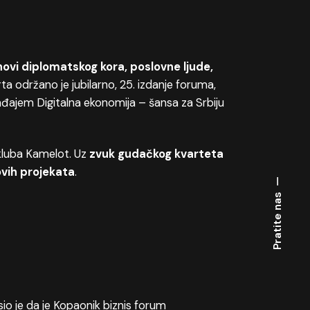
novi diplomatskog kora, poslovne ljude,
a održano je jubilarno, 25. izdanje foruma,
đajem Digitalna ekonomija – šansa za Srbiju
 kluba Kamelot. Uz
zvuk
gudačkog kvarteta
ovih projekata
.
Pratite nas
o je da je Kopaonik biznis forum