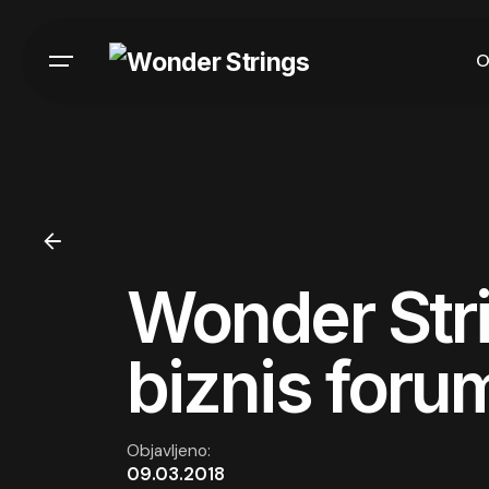
Skip
to
O
content
Wonder Str
biznis foru
Objavljeno:
09.03.2018