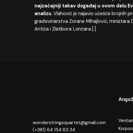
najzačajniji takav događaj u ovom delu E
analizu
. Vlahović je najavio učešće brojnih 
građevinarstva Zorane Mihajlović, ministara
Antića i Zlatibora Lončara.[:]
Angaž
Venčanj
wonderstringsquartet@gmail.com
Korpora
(+381) 64 154 63 34