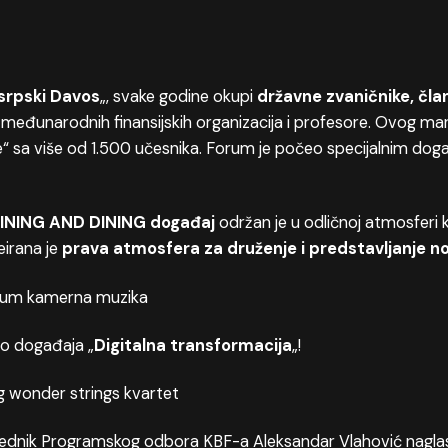
srpski Davos
„, svake godine okupi
državne zvaničnike, čla
 međunarodnih finansijskih organizacija i profesore. Ovog mart
 sa više od 1.500 učesnika.
Forum je počeo specijalnim doga
INING AND DINING događaj
održan je u odličnoj atmosferi
reirana je
prava atmosfera za druženje i predstavljanje n
eo događaja „
Digitalna transformacija
„!
ednik Programskog odbora KBF-a Aleksandar Vlahović naglasi