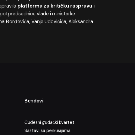
apravila
platforma za kritičku raspravu i
i potpredsednice vlade i ministarke
na Đorđevića, Vanje Udovičića, Aleksandra
Bendovi
Čudesni gudački kvartet
Sastavi sa perkusijama