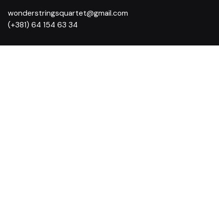
wonderstringsquartet@gmail.com
(+381) 64 154 63 34
Angažujte nas
Venčanja i privatne proslave
Korporativni događaji
Kulturna dešavanja
Klupske svirke