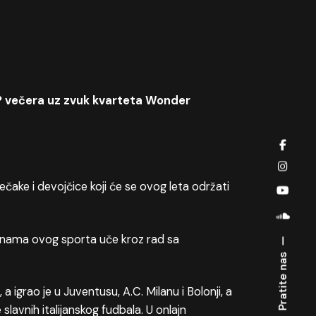
P večera uz zvuk kvarteta Wonder
čake i devojčice koji će se ovog leta održati
ajnama ovog sporta uče kroz rad sa
Pratite nas
 igrao je u Juventusu, A.C. Milanu i Bolonji, a
slavnih italijanskog fudbala. U onlajn