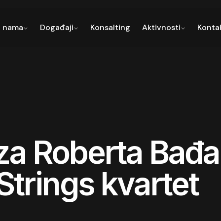
 nama
Događaji
Konsalting
Aktivnosti
Konta
za Roberta Bađa
trings kvartet