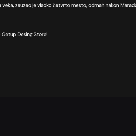
a veka, zauzeo je visoko četvrto mesto, odmah nakon Maradon
& Getup Desing Store!