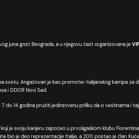
ovog juna gost Beograda, a u njegovu čast organizovana je
VI
na svetu. Angažovan je kao promoter italijanskog kampa za de
esa i DDOR Novi Sad.
 do 14 godina pružiti jedinstvenu priliku da o veštinama i t
oji je svoju karijeru započeo u prvoligaškom klubu Fiorentina, a
e bio je deo reprezentacije Italije, a 2011. postao je član Kuće 