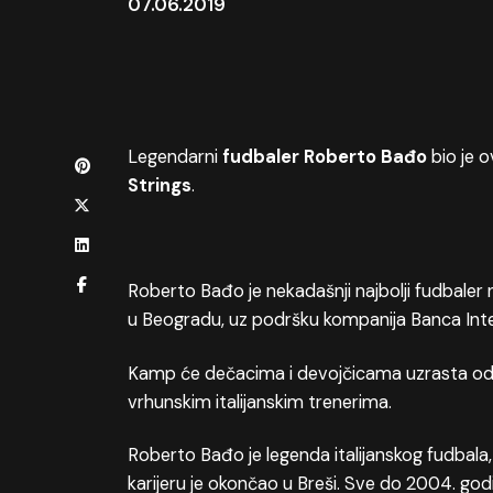
07.06.2019
Legendarni
fudbaler Roberto Bađo
bio je 
Strings
.
Roberto Bađo je nekadašnji najbolji fudbaler 
u Beogradu, uz podršku kompanija Banca Int
Kamp će dečacima i devojčicama uzrasta od 7
vrhunskim italijanskim trenerima.
Roberto Bađo je legenda italijanskog fudbala, k
karijeru je okončao u Breši. Sve do 2004. godin