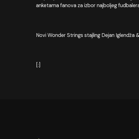
anketama fanova za izbor najboljeg fudbaler
Novi Wonder Strings stajling Dejan Iglendža 
[:]