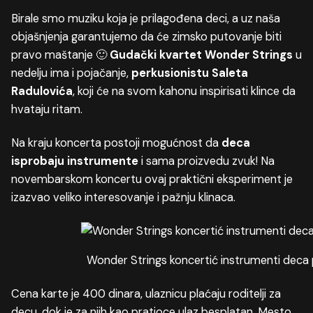
Birale smo muziku koja je prilagođena deci, a uz naša
objašnjenja garantujemo da će zimsko putovanje biti
pravo maštanje 🙂
Gudački kvartet Wonder Strings
u
nedelju ima i pojačanje,
perkusionistu Saleta
Radulovića
, koji će na svom kahonu inspirisati klince da
hvataju ritam.
Na kraju koncerta postoji mogućnost da
deca
isprobaju instrumente
i sama proizvedu zvuk! Na
novembarskom koncertu ovaj praktični eksperiment je
izazvao veliko interesovanje i pažnju klinaca.
Wonder Strings koncertić instrumenti deca
Cena karte je 400 dinara, ulaznicu plaćaju roditelji za
decu, dok je za njih kao pratioce ulaz besplatan. Mesto