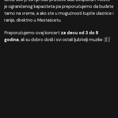
je ograničenog kapaciteta pa preporučujemo da budete
tamo na vreme, a ako ste u mogućnosti kupite ulaznice i
ranije, direktno u Mestašcetu.
Preporučujemo ovaj koncert
za decu od 3 do 8
godina
, ali su dobro došli i svi ostali ljubitelji muzike :)[:]
Sledeće
Lansiranje novih Darphin antistres proizvoda u