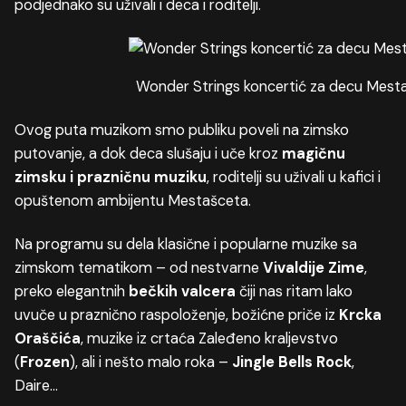
podjednako su uživali i deca i roditelji.
Wonder Strings koncertić za decu Mest
Ovog puta muzikom smo publiku poveli na zimsko
putovanje, a dok deca slušaju i uče kroz
magičnu
zimsku i prazničnu muziku
, roditelji su uživali u kafici i
opuštenom ambijentu Mestašceta.
Na programu su dela klasične i popularne muzike sa
zimskom tematikom – od nestvarne
Vivaldije Zime
,
preko elegantnih
bečkih valcera
čiji nas ritam lako
uvuče u praznično raspoloženje, božićne priče iz
Krcka
Oraščića
, muzike iz crtaća Zaleđeno kraljevstvo
(
Frozen
), ali i nešto malo roka –
Jingle Bells Rock
,
Daire…