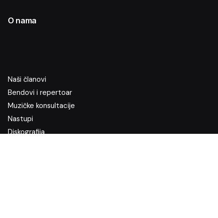
O nama
Naši članovi
Bendovi i repertoar
Muzičke konsultacije
Nastupi
Diskografija
Bendovi