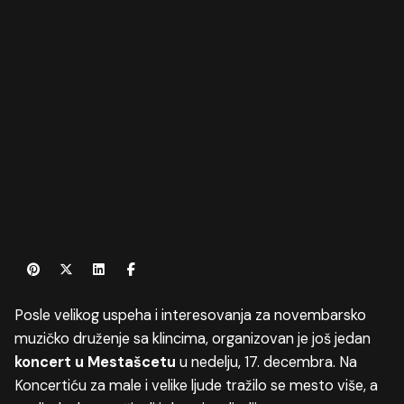
Posle velikog uspeha i interesovanja za novembarsko
muzičko druženje sa klincima, organizovan je još jedan
koncert u Mestašcetu
u nedelju, 17. decembra.
Na
Koncertiću za male i velike ljude
tražilo se mesto više, a