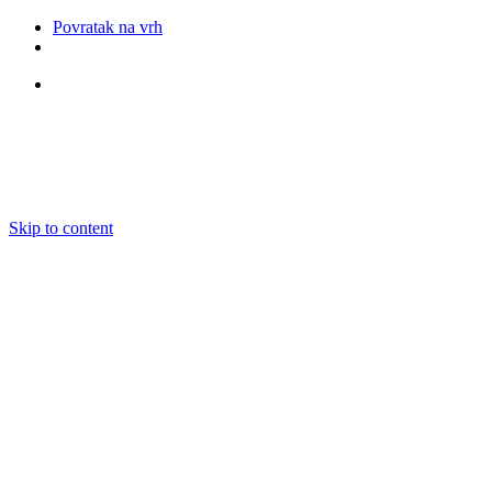
Povratak na vrh
Pratite nas
Skip to content
O nama
Ansambli