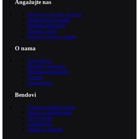
Angažujte nas
Venčanja i privatne proslave
Korporativni događaji
Kulturna dešavanja
Klupske svirke
Koncerti za decu i mlade
O nama
Naši članovi
Bendovi i repertoar
Muzičke konsultacije
Nastupi
Diskografija
Bendovi
Čudesni gudački kvartet
Sastavi sa perkusijama
Duo Wonder
Gudački trio
Sastavi sa gitarom