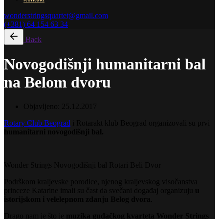
wonderstringsquartet@gmail.com
(+381) 64 154 63 34
Back
Novogodišnji humanitarni bal
na Belom dvoru
Objavljeno:
25.12.2017
Rotary Club Beograd
i Rotarakt klub Beograd organizovali su prvi
humanitarni novogodišnji bal.
Wonder Strings Novogodišnji bal Rotari Beli Dvor
Podrškom kraljevske porodice, njenog kraljevskog visočanstva
princeze Katarine imali su čast da svečani događaj organizuju
u
istorijskom i velelepnom zdanju Belog dvora
.
Drago nam je što je
muzika gudačkog kvarteta Wonder Strings