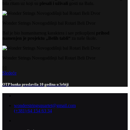
bila ritam uz koji su
plesali i uživali
gosti na Balu.
Wonder Strings Novogodišnji bal Rotari Beli Dvor
Bal je bio humanitarnog karaktera i sav prikupljeni
prihod
namenjen je projektu „Belih tabli“
za naše škole.
Wonder Strings Novogodišnji bal Rotari Beli Dvor
[:]
Sledeće
OTP banka proslavila 10 godina u Srbiji
wonderstringsquartet@gmail.com
(+381) 64 154 63 34