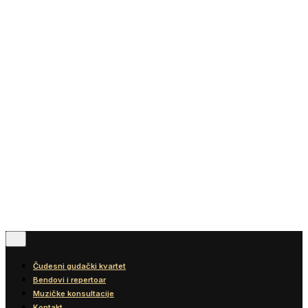
Vesti
Blog
Diskografija
Kontakt
© 2016-2026
Wonder Strings |
All rights reserved
Pratite nas
Čudesni gudački kvartet
Bendovi i repertoar
Muzičke konsultacije
Kontakt