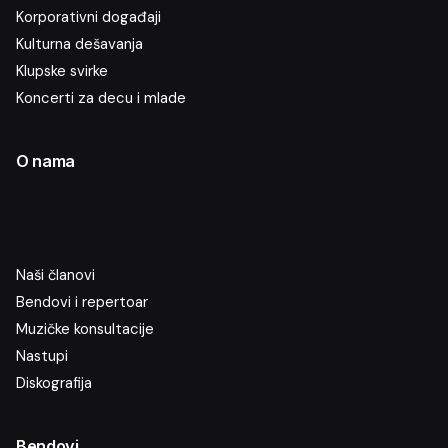
Korporativni događaji
Kulturna dešavanja
Klupske svirke
Koncerti za decu i mlade
O nama
Naši članovi
Bendovi i repertoar
Muzičke konsultacije
Nastupi
Diskografija
Bendovi