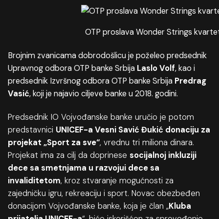
OTP proslava Wonder Strings kvarte
Brojnim zvanicama dobrodošlicu je poželeo predsednik
Upravnog odbora OTP banke Srbija
Laslo Volf
, kao i
predsednik Izvršnog odbora OTP banke Srbija
Predrag
Vasić
, koji je najavio ciljeve banke u 2018. godini.
Predsednik IO Vojvođanske banke uručio je potom
predstavnici
UNICEF-a Vesni Savić Đukić donaciju za
projekat „Sport za sve“
, vrednu tri miliona dinara.
Projekat ima za cilj da doprinese
socijalnoj inkluziji
dece sa smetnjama u razvoju
i dece sa
invaliditetom
, kroz stvaranje mogućnosti za
zajedničku igru, rekreaciju i sport. Novac obezbeđen
donacijom Vojvođanske banke, koja je član „
Kluba
prijatelja UNICEF-a
“, biće iskorišćen za sprovođenje