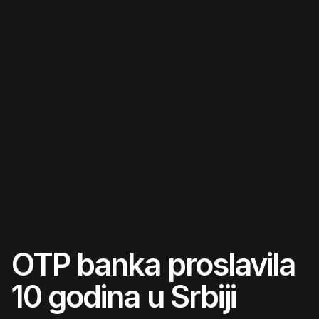
Skip
to
content
OTP banka proslavila
10 godina u Srbiji