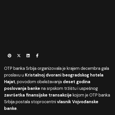
OTP banka Srbija organizovala je krajem decembra gala
proslavu u
Kristalnoj dvorani beogradskog hotela
Hajat
, povodom obeležavanja
deset godina
poslovanja banke
na srpskom tržištu i uspešnog
završetka finansijske transakcije
kojom je OTP banka
Srbija postala stoprocentni
vlasnik Vojvođanske
banke
.