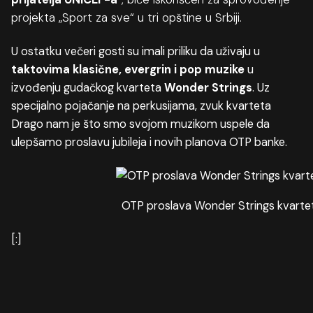
projekta „Sport za sve“ u tri opštine u Srbiji.
U ostatku večeri gosti su imali priliku da uživaju u
taktovima klasične, evergrin i pop muzike
u
izvođenju gudačkog kvarteta
Wonder Strings
. Uz
specijalno pojačanje na perkusijama, zvuk kvarteta
Drago nam je što smo svojom muzikom uspele da
ulepšamo proslavu jubileja i novih planova OTP banke.
OTP proslava Wonder Strings kvarte
[:]