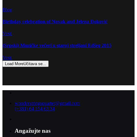
Blog
Birthday celebration of Novak and Jelena Đoković
Vesti
(Srpski) Muzičke večeri u staroj streljani Eđšeg 2015
Vesti
Load More
Učitava se...
wonderstringsquartet@gmail.com
(+381) 64 154 63 34
Angažujte nas