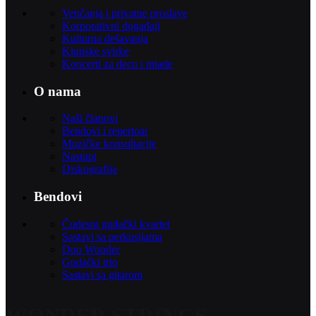
Venčanja i privatne proslave
Korporativni događaji
Kulturna dešavanja
Klupske svirke
Koncerti za decu i mlade
O nama
Naši članovi
Bendovi i repertoar
Muzičke konsultacije
Nastupi
Diskografija
Bendovi
Čudesni gudački kvartet
Sastavi sa perkusijama
Duo Wonder
Gudački trio
Sastavi sa gitarom
WONDER STRINGS