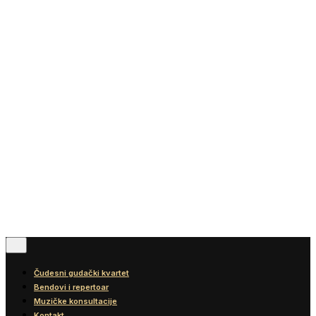
Vesti
Blog
Diskografija
Kontakt
© 2016-2026
Wonder Strings |
All rights reserved
Pratite nas
Čudesni gudački kvartet
Bendovi i repertoar
Muzičke konsultacije
Kontakt