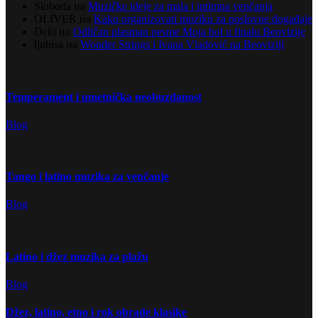
Sloboda
на
Muzičke ideje za mala i intimna venčanja
OLIVER
на
Kako organizovati muziku za poslovne događaje
Deki
на
Odličan plasman pesme Moja bol u finalu Beovizije
ljubisa
на
Wonder Strings i Ivana Vladović na Beoviziji
Temperament i umetnička neobuzdanost
Blog
Tango i latino muzika za venčanje
Blog
Latino i džez muzika za plažu
Blog
Džez, latino, etno i rok obrade klasike