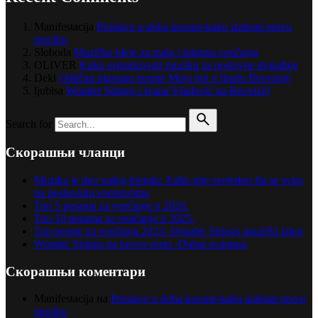
Manifestacija
Proslave u doba korone-kako izabrati pravu
muziku
Sloboda
Muzičke ideje za mala i intimna venčanja
OLIVER
Kako organizovati muziku za poslovne događaje
Deki
Odličan plasman pesme Moja bol u finalu Beovizije
ljubisa
Wonder Strings i Ivana Vladović na Beoviziji
Search for
Скорашњи чланци
Muzika je deo vašeg brenda: Zašto nije svejedno šta se svira
na poslovnim eventovima
Top 5 pesama za venčanje u 2026.
Top 10 pesama za venčanje u 2025.
Top pesme za venčanja 2023- Wonder Strings muzički izbor
Wonder Strings na krovu sveta -Dubai avantura
Скорашњи коментари
Manifestacija
на
Proslave u doba korone-kako izabrati pravu
muziku