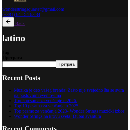
wonderstringsquartet@gmail.com
(+381) 64 154 63 34
Back
latino
Tag
Претрага
Претрага
Recent Posts
Muzika je deo vašeg brenda: Zašto nije svejedno šta se svira
na poslovnim eventovima
Top 5 pesama za venčanje u 2026.
Top 10 pesama za venčanje u 2025.
Top pesme za venčanja 2023- Wonder Strings muzički izbor
Wonder Strings na krovu sveta -Dubai avantura
Recent Comments