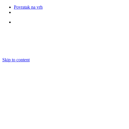
Povratak na vrh
Pratite nas
Skip to content
O nama
Ansambli