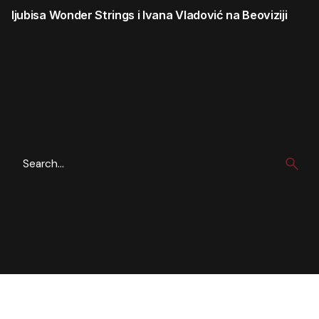
ljubisa
Wonder Strings i Ivana Vladović na Beoviziji
Search
for
Скорашњи чланци