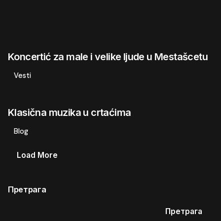
Koncertić za male i velike ljude u Mestašcetu
Vesti
Klasična muzika u crtaćima
Blog
Load More
Претрага
Претрага