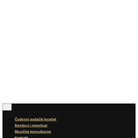
Vesti
Blog
Diskografija
Kontakt
© 2016-2026
Wonder Strings |
All rights reserved
Pratite nas
Čudesni gudački kvartet
Bendovi i repertoar
Muzičke konsultacije
Kontakt