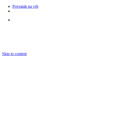
Povratak na vrh
Pratite nas
Skip to content
O nama
Ansambli