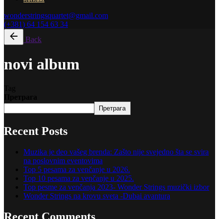
wonderstringsquartet@gmail.com
(+381) 64 154 63 34
Back
novi album
Tag
Претрага
Претрага
Recent Posts
Muzika je deo vašeg brenda: Zašto nije svejedno šta se svira
na poslovnim eventovima
Top 5 pesama za venčanje u 2026.
Top 10 pesama za venčanje u 2025.
Top pesme za venčanja 2023- Wonder Strings muzički izbor
Wonder Strings na krovu sveta -Dubai avantura
Recent Comments