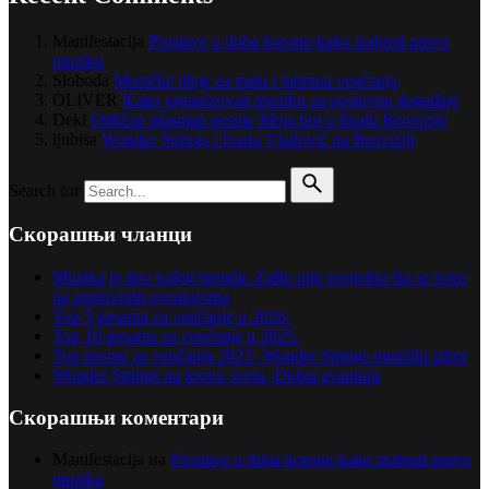
Manifestacija
Proslave u doba korone-kako izabrati pravu
muziku
Sloboda
Muzičke ideje za mala i intimna venčanja
OLIVER
Kako organizovati muziku za poslovne događaje
Deki
Odličan plasman pesme Moja bol u finalu Beovizije
ljubisa
Wonder Strings i Ivana Vladović na Beoviziji
Search for
Скорашњи чланци
Muzika je deo vašeg brenda: Zašto nije svejedno šta se svira
na poslovnim eventovima
Top 5 pesama za venčanje u 2026.
Top 10 pesama za venčanje u 2025.
Top pesme za venčanja 2023- Wonder Strings muzički izbor
Wonder Strings na krovu sveta -Dubai avantura
Скорашњи коментари
Manifestacija
на
Proslave u doba korone-kako izabrati pravu
muziku