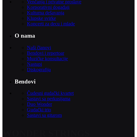
Venčanja i privatne proslave
Korporativni događaji
Kulturna dešavanja
Klupske svirke
Koncerti za decu i mlade
O nama
Naši članovi
Bendovi i repertoar
Muzičke konsultacije
Nastupi
Diskografija
Bendovi
Čudesni gudački kvartet
Sastavi sa perkusijama
Duo Wonder
Gudački trio
Sastavi sa gitarom
WONDER STRINGS