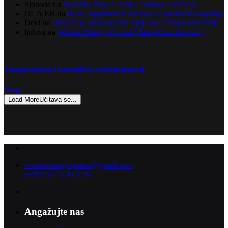
Sloboda
на
Muzičke ideje za mala i intimna venčanja
OLIVER
на
Kako organizovati muziku za poslovne događaje
Deki
на
Odličan plasman pesme Moja bol u finalu Beovizije
ljubisa
на
Wonder Strings i Ivana Vladović na Beoviziji
Temperament i umetnička neobuzdanost
Blog
Load More
Učitava se...
wonderstringsquartet@gmail.com
(+381) 64 154 63 34
Angažujte nas