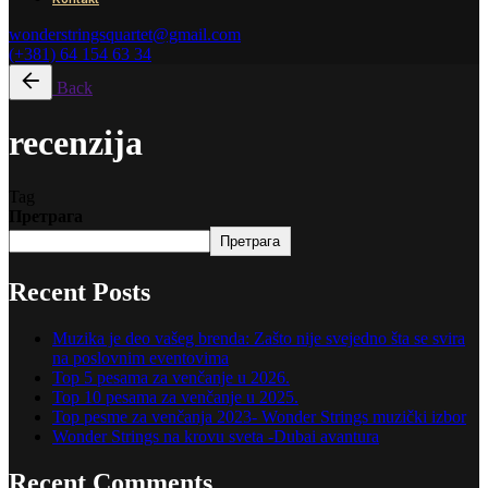
wonderstringsquartet@gmail.com
(+381) 64 154 63 34
Back
recenzija
Tag
Претрага
Претрага
Recent Posts
Muzika je deo vašeg brenda: Zašto nije svejedno šta se svira
na poslovnim eventovima
Top 5 pesama za venčanje u 2026.
Top 10 pesama za venčanje u 2025.
Top pesme za venčanja 2023- Wonder Strings muzički izbor
Wonder Strings na krovu sveta -Dubai avantura
Recent Comments