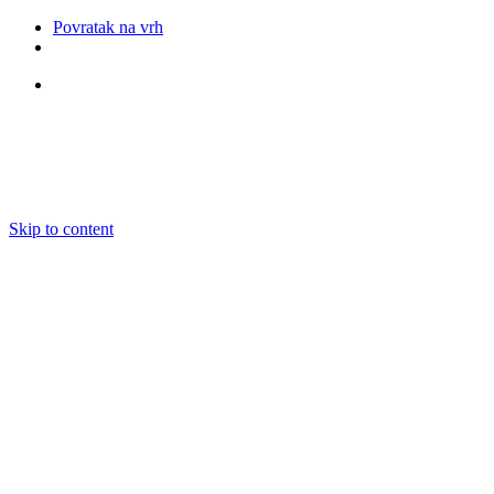
Povratak na vrh
Pratite nas
Skip to content
O nama
Ansambli