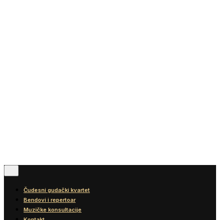
Vesti
Blog
Diskografija
Kontakt
© 2016-2026
Wonder Strings |
All rights reserved
Pratite nas
Čudesni gudački kvartet
Bendovi i repertoar
Muzičke konsultacije
Kontakt