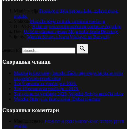
Manifestacija
Proslave u doba korone-kako izabrati pravu
muziku
Sloboda
Muzičke ideje za mala i intimna venčanja
OLIVER
Kako organizovati muziku za poslovne događaje
Deki
Odličan plasman pesme Moja bol u finalu Beovizije
ljubisa
Wonder Strings i Ivana Vladović na Beoviziji
Search for
Скорашњи чланци
Muzika je deo vašeg brenda: Zašto nije svejedno šta se svira
na poslovnim eventovima
Top 5 pesama za venčanje u 2026.
Top 10 pesama za venčanje u 2025.
Top pesme za venčanja 2023- Wonder Strings muzički izbor
Wonder Strings na krovu sveta -Dubai avantura
Скорашњи коментари
Manifestacija
на
Proslave u doba korone-kako izabrati pravu
muziku