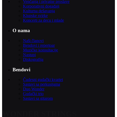
Venčanja i privatne proslave
Korporativni događaji
Kulturna dešavanja
Klupske svirke
Koncerti za decu i mlade
O nama
Naši članovi
Bendovi i repertoar
Muzičke konsultacije
Nastupi
Diskografija
Bendovi
Čudesni gudački kvartet
Sastavi sa perkusijama
Duo Wonder
Gudački trio
Sastavi sa gitarom
WONDER STRINGS