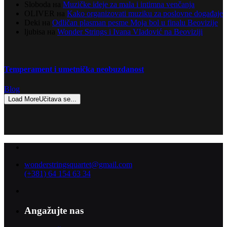
Sloboda
на
Muzičke ideje za mala i intimna venčanja
OLIVER
на
Kako organizovati muziku za poslovne događaje
Deki
на
Odličan plasman pesme Moja bol u finalu Beovizije
ljubisa
на
Wonder Strings i Ivana Vladović na Beoviziji
Temperament i umetnička neobuzdanost
Blog
Load More
Učitava se...
wonderstringsquartet@gmail.com
(+381) 64 154 63 34
Angažujte nas