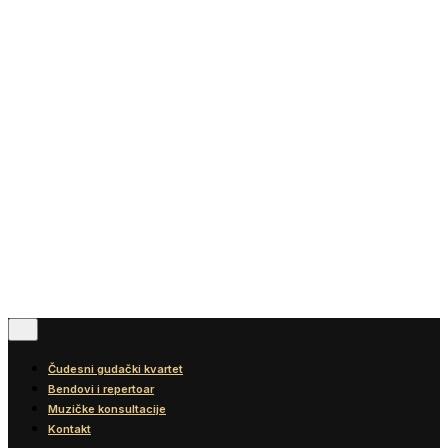
Vesti
Blog
Diskografija
Kontakt
© 2016-2026
Wonder Strings |
All rights reserved
Pratite nas
Čudesni gudački kvartet
Bendovi i repertoar
Muzičke konsultacije
Kontakt