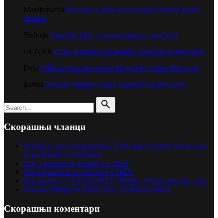
Manifestacija
Proslave u doba korone-kako izabrati pravu
muziku
Sloboda
Muzičke ideje za mala i intimna venčanja
OLIVER
Kako organizovati muziku za poslovne događaje
Deki
Odličan plasman pesme Moja bol u finalu Beovizije
ljubisa
Wonder Strings i Ivana Vladović na Beoviziji
Search
for
Скорашњи чланци
Muzika je deo vašeg brenda: Zašto nije svejedno šta se svira
na poslovnim eventovima
Top 5 pesama za venčanje u 2026.
Top 10 pesama za venčanje u 2025.
Top pesme za venčanja 2023- Wonder Strings muzički izbor
Wonder Strings na krovu sveta -Dubai avantura
Скорашњи коментари