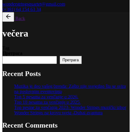
wonderstringsquartet@gmail.com
(+381) 64 154 63 34
Back
večera
Tag
Претрага
Претрага
Recent Posts
Muzika je deo vašeg brenda: Zašto nije svejedno šta se svira
na poslovnim eventovima
Top 5 pesama za venčanje u 2026.
Top 10 pesama za venčanje u 2025.
Top pesme za venčanja 2023- Wonder Strings muzički izbor
Wonder Strings na krovu sveta -Dubai avantura
Recent Comments