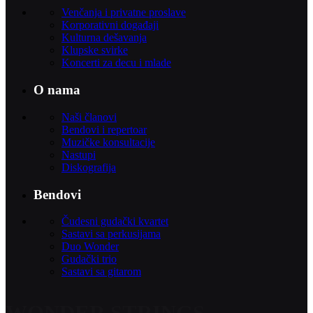
Venčanja i privatne proslave
Korporativni događaji
Kulturna dešavanja
Klupske svirke
Koncerti za decu i mlade
O nama
Naši članovi
Bendovi i repertoar
Muzičke konsultacije
Nastupi
Diskografija
Bendovi
Čudesni gudački kvartet
Sastavi sa perkusijama
Duo Wonder
Gudački trio
Sastavi sa gitarom
WONDER STRINGS