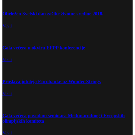
Obeležen Svetski dan zaštite životne sredine 2018.
Vesti
Gala večera u okviru EFPP konferencije
Vesti
Proslava jubileja Eurobanke uz Wonder Strings
Vesti
Gala večera povodom seminara Međunarodnog i Evropskih
olimpijskih komiteta
Vesti