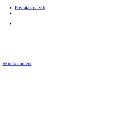
Povratak na vrh
Pratite nas
Skip to content
O nama
Ansambli