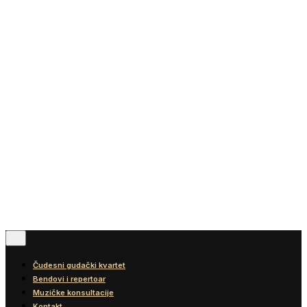
Vesti
Blog
Diskografija
Kontakt
© 2016-2026
Wonder Strings |
All rights reserved
Pratite nas
Čudesni gudački kvartet
Bendovi i repertoar
Muzičke konsultacije
Kontakt