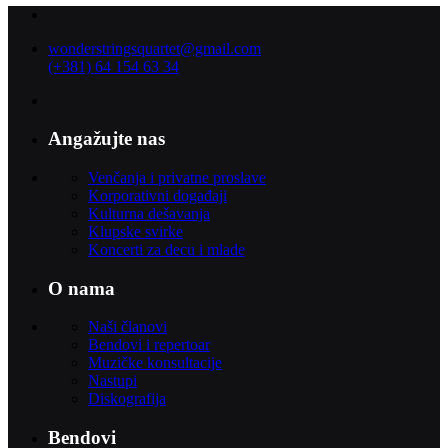
wonderstringsquartet@gmail.com
(+381) 64 154 63 34
Angažujte nas
Venčanja i privatne proslave
Korporativni događaji
Kulturna dešavanja
Klupske svirke
Koncerti za decu i mlade
O nama
Naši članovi
Bendovi i repertoar
Muzičke konsultacije
Nastupi
Diskografija
Bendovi