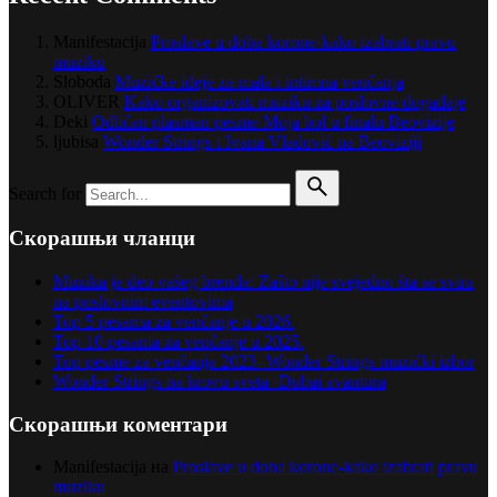
Manifestacija
Proslave u doba korone-kako izabrati pravu
muziku
Sloboda
Muzičke ideje za mala i intimna venčanja
OLIVER
Kako organizovati muziku za poslovne događaje
Deki
Odličan plasman pesme Moja bol u finalu Beovizije
ljubisa
Wonder Strings i Ivana Vladović na Beoviziji
Search for
Скорашњи чланци
Muzika je deo vašeg brenda: Zašto nije svejedno šta se svira
na poslovnim eventovima
Top 5 pesama za venčanje u 2026.
Top 10 pesama za venčanje u 2025.
Top pesme za venčanja 2023- Wonder Strings muzički izbor
Wonder Strings na krovu sveta -Dubai avantura
Скорашњи коментари
Manifestacija
на
Proslave u doba korone-kako izabrati pravu
muziku