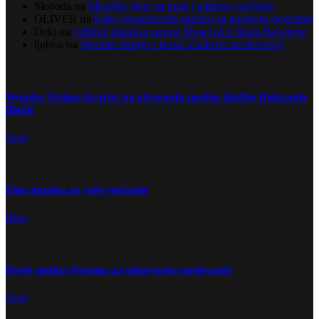
Sloboda
на
Muzičke ideje za mala i intimna venčanja
OLIVER
на
Kako organizovati muziku za poslovne događaje
Deki
на
Odličan plasman pesme Moja bol u finalu Beovizije
ljubisa
на
Wonder Strings i Ivana Vladović na Beoviziji
Wonder Strings kvartet na otvaranju modne izložbe Roksande
Ilinčić
Vesti
Fina muzika za vaše venčanje
Blog
Deset godina Foruma za odgovorno poslovanje
Vesti