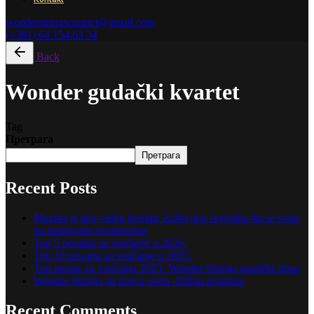
wonderstringsquartet@gmail.com
(+381) 64 154 63 34
Back
Wonder gudački kvartet
Tag
Претрага
Претрага
Recent Posts
Muzika je deo vašeg brenda: Zašto nije svejedno šta se svira
na poslovnim eventovima
Top 5 pesama za venčanje u 2026.
Top 10 pesama za venčanje u 2025.
Top pesme za venčanja 2023- Wonder Strings muzički izbor
Wonder Strings na krovu sveta -Dubai avantura
Recent Comments